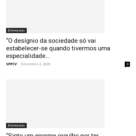
Entrevistas
“O desígnio da sociedade só vai
estabelecer-se quando tivermos uma
especialidade...
SPPCV
-
Dezembro 2, 2020
0
Entrevistas
“Sinto um enorme orgulho por ter