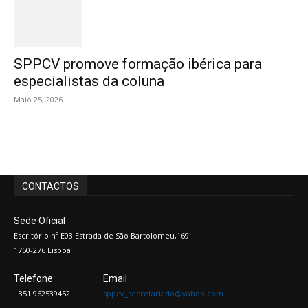
SPPCV promove formação ibérica para
especialistas da coluna
Maio 25, 2026
CONTACTOS
Sede Oficial
Escritório nº E03 Estrada de São Bartolomeu,169
1750-276 Lisboa
Telefone
Email
+351 962539452
sppcv_secretariado@yahoo.com