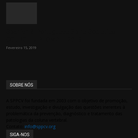
Spanish & Portuguese Spine Societies
COURSE DIPLOMA – 2019
Fevereiro 15, 2019
SOBRE NÓS
A SPPCV foi fundada em 2003 com o objetivo de promoção,
estudo, investigação e divulgação das questões inerentes à
problemática da prevenção, diagnóstico e tratamento das
patologias da coluna vertebral.
Contato:
info@sppcv.org
SIGA-NOS