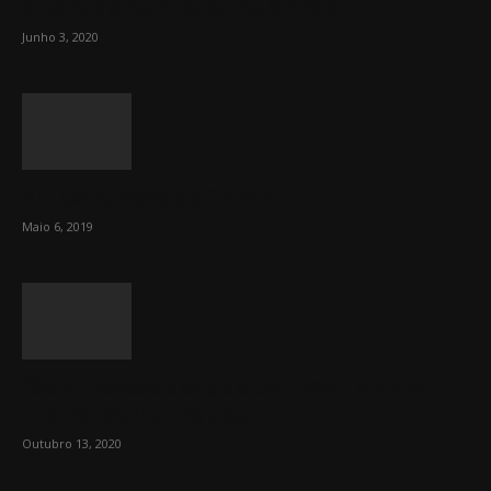
envolvido na criação da SPPCV...
Junho 3, 2020
VIII Congresso da SPPCV
Maio 6, 2019
“Senti necessidade de combater a ideia de
que os resultados das...
Outubro 13, 2020