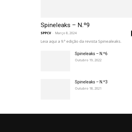
Spineleaks – N.º9
SPPCV
-
Março 8, 2024
Leia aqui a 9.ª edição da revista Spinealeaks.
Spineleaks – N.º6
Outubro 19, 2022
Spineleaks – N.º3
Outubro 18, 2021