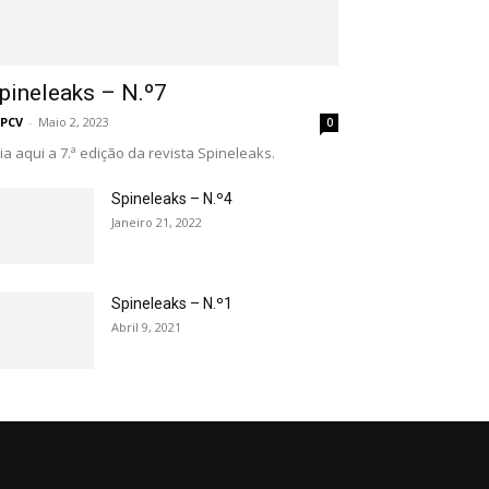
pineleaks – N.º7
PCV
-
Maio 2, 2023
0
ia aqui a 7.ª edição da revista Spineleaks.
Spineleaks – N.º4
Janeiro 21, 2022
Spineleaks – N.º1
Abril 9, 2021