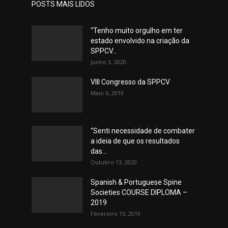
POSTS MAIS LIDOS
“Tenho muito orgulho em ter
estado envolvido na criação da
SPPCV...
Junho 3, 2020
VIII Congresso da SPPCV
Maio 6, 2019
“Senti necessidade de combater
a ideia de que os resultados
das...
Outubro 13, 2020
Spanish & Portuguese Spine
Societies COURSE DIPLOMA –
2019
Fevereiro 15, 2019