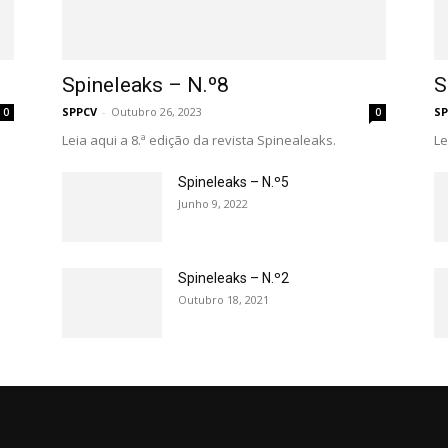
Spineleaks – N.º8
S
SPPCV
-
Outubro 26, 2023
SP
0
0
Leia aqui a 8.ª edição da revista Spinealeaks.
Le
Spineleaks – N.º5
Junho 9, 2022
Spineleaks – N.º2
Outubro 18, 2021