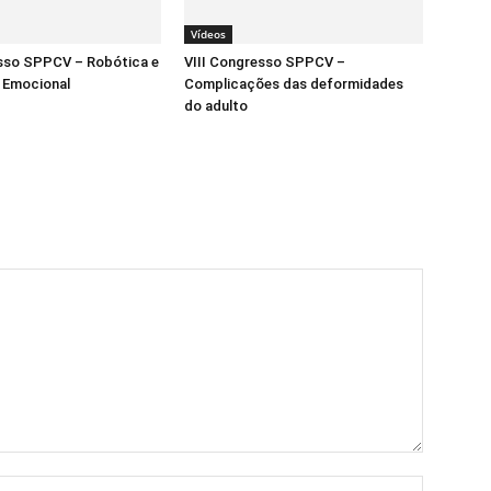
Vídeos
esso SPPCV – Robótica e
VIII Congresso SPPCV –
a Emocional
Complicações das deformidades
do adulto