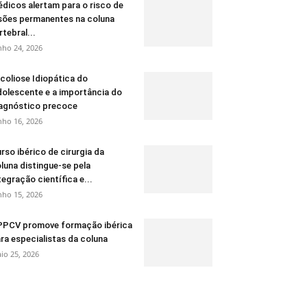
dicos alertam para o risco de
sões permanentes na coluna
rtebral...
nho 24, 2026
coliose Idiopática do
olescente e a importância do
agnóstico precoce
nho 16, 2026
rso ibérico de cirurgia da
luna distingue-se pela
tegração científica e...
nho 15, 2026
PCV promove formação ibérica
ra especialistas da coluna
io 25, 2026