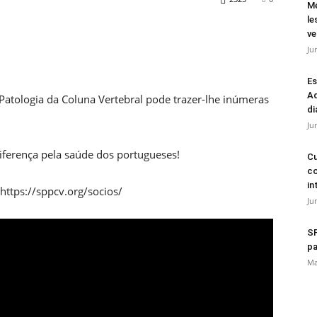
Mé
le
ve
Ju
Es
Ad
Patologia da Coluna Vertebral pode trazer-lhe inúmeras
di
Ju
iferença pela saúde dos portugueses!
Cu
co
in
ttps://sppcv.org/socios/
Ju
SP
pa
Ma