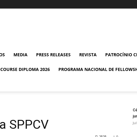
OS
MEDIA
PRESS RELEASES
REVISTA
PATROCÍNIO C
 COURSE DIPLOMA 2026
PROGRAMA NACIONAL DE FELLOWSH
Cé
ju
da SPPCV
Ju
2525
0