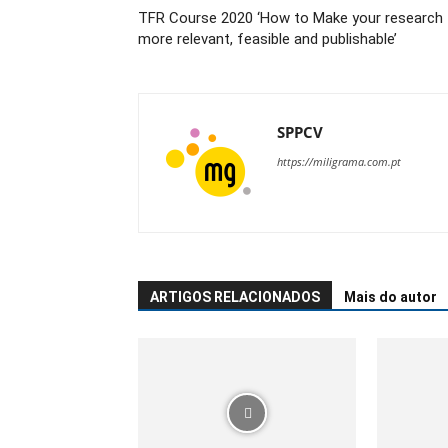
TFR Course 2020 ‘How to Make your research
more relevant, feasible and publishable’
SPPCV
https://miligrama.com.pt
ARTIGOS RELACIONADOS
Mais do autor