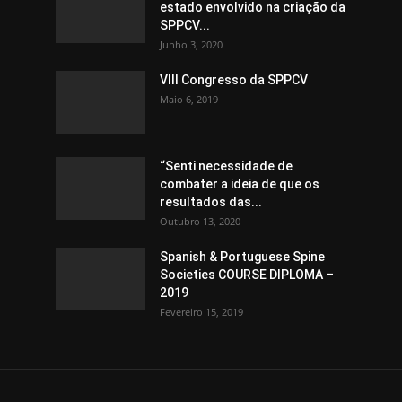
estado envolvido na criação da
SPPCV...
Junho 3, 2020
VIII Congresso da SPPCV
Maio 6, 2019
“Senti necessidade de
combater a ideia de que os
resultados das...
Outubro 13, 2020
Spanish & Portuguese Spine
Societies COURSE DIPLOMA –
2019
Fevereiro 15, 2019