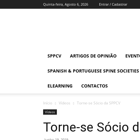
Quinta-feira, Agosto 6, 2026
Entrar / Cadastrar
SPPCV
SPPCV
ARTIGOS DE OPINIÃO
EVENT
SPANISH & PORTUGUESE SPINE SOCIETIES
ELEARNING
CONTACTOS
Início
Vídeos
Torne-se Sócio da SPPCV
Vídeos
Torne-se Sócio 
Junho 19, 2019