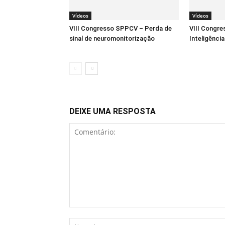
Vídeos
Vídeos
VIII Congresso SPPCV – Perda de
VIII Congr
sinal de neuromonitorização
Inteligênci
DEIXE UMA RESPOSTA