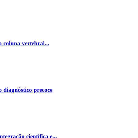
 coluna vertebral...
o diagnóstico precoce
tegração científica e...