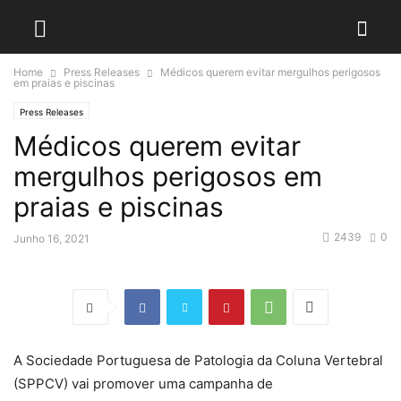
Home
Press Releases
Médicos querem evitar mergulhos perigosos
em praias e piscinas
Press Releases
Médicos querem evitar
mergulhos perigosos em
praias e piscinas
2439
0
Junho 16, 2021
A Sociedade Portuguesa de Patologia da Coluna Vertebral
(SPPCV) vai promover uma campanha de