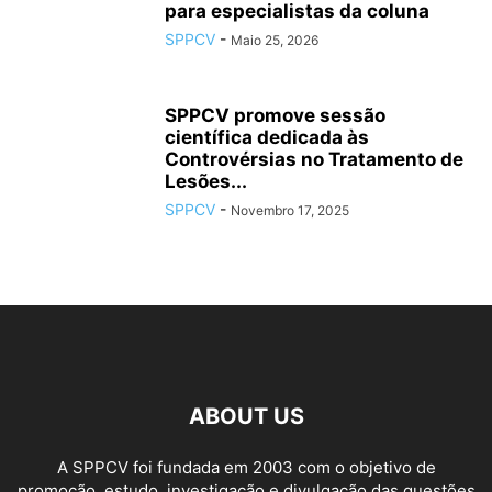
para especialistas da coluna
SPPCV
-
Maio 25, 2026
SPPCV promove sessão
científica dedicada às
Controvérsias no Tratamento de
Lesões...
SPPCV
-
Novembro 17, 2025
ABOUT US
A SPPCV foi fundada em 2003 com o objetivo de
promoção, estudo, investigação e divulgação das questões