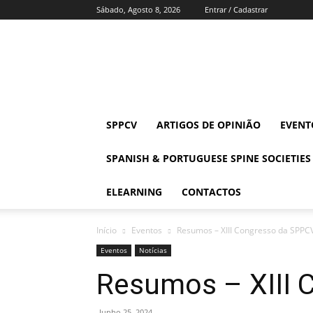
Sábado, Agosto 8, 2026
Entrar / Cadastrar
SPPCV
SPPCV
ARTIGOS DE OPINIÃO
EVENT
SPANISH & PORTUGUESE SPINE SOCIETIES
ELEARNING
CONTACTOS
Início
Eventos
Resumos – XIII Congresso da SPPC
Eventos
Notícias
Resumos – XIII 
Junho 25, 2024