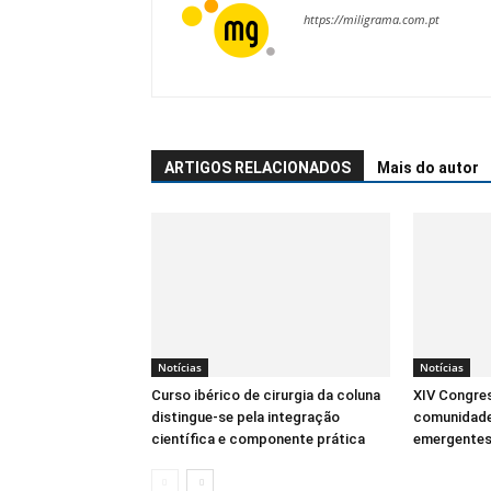
https://miligrama.com.pt
ARTIGOS RELACIONADOS
Mais do autor
Notícias
Notícias
Curso ibérico de cirurgia da coluna
XIV Congre
distingue-se pela integração
comunidade
científica e componente prática
emergentes 