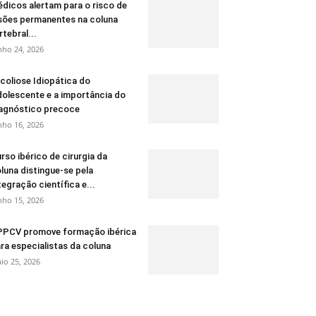
dicos alertam para o risco de
sões permanentes na coluna
rtebral...
nho 24, 2026
coliose Idiopática do
olescente e a importância do
agnóstico precoce
nho 16, 2026
rso ibérico de cirurgia da
luna distingue-se pela
tegração científica e...
nho 15, 2026
PCV promove formação ibérica
ra especialistas da coluna
io 25, 2026