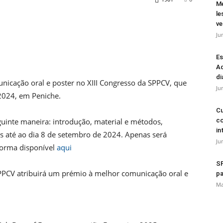
Mé
le
ve
Ju
Es
Ad
di
nicação oral e poster no XIII Congresso da SPPCV, que
Ju
 2024, em Peniche.
Cu
uinte maneira: introdução, material e métodos,
co
in
s até ao dia 8 de setembro de 2024. Apenas será
Ju
forma disponível
aqui
SP
SPPCV atribuirá um prémio à melhor comunicação oral e
pa
Ma