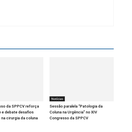
Notícias
sso da SPPCV reforça
Sessão paralela “Patologia da
 e debate desafios
Coluna na Urgência” no XIV
na cirurgia da coluna
Congresso da SPPCV