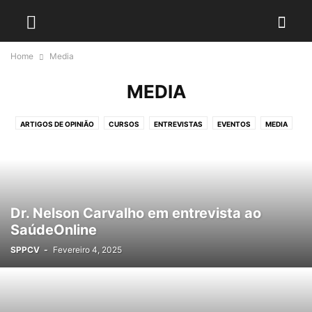
Home
Media
MEDIA
ARTIGOS DE OPINIÃO
CURSOS
ENTREVISTAS
EVENTOS
MEDIA
NOTÍCIAS
PRESS RELEASES
VÍDEOS
VOTAÇÕES
Dr. Nelson Carvalho em entrevista ao
SaúdeOnline
SPPCV
-
Fevereiro 4, 2025