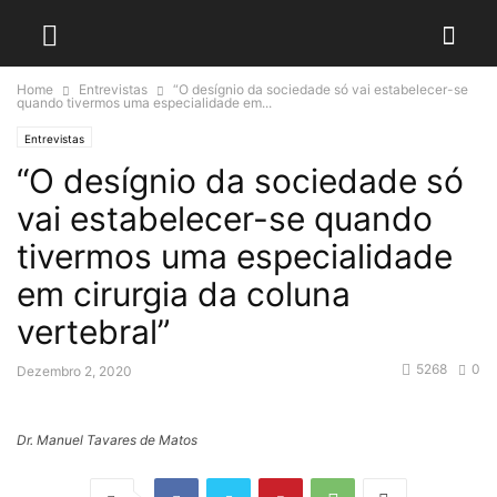
Home
Entrevistas
“O desígnio da sociedade só vai estabelecer-se
quando tivermos uma especialidade em...
Entrevistas
“O desígnio da sociedade só
vai estabelecer-se quando
tivermos uma especialidade
em cirurgia da coluna
vertebral”
5268
0
Dezembro 2, 2020
Dr. Manuel Tavares de Matos